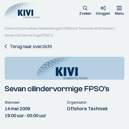
Zoeken
Inloggen
Menu
Home
Communities
Vakafdelingen
Offshore Techniek
Activiteiten
Sevan cilindervormige FPSO's
Terug naar overzicht
Sevan cilindervormige FPSO's
Wanneer:
Organisator:
14 mei 2009
Offshore Techniek
19:00 uur
- 00:00 uur