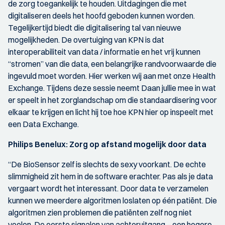
de zorg toegankelijk te houden. Uitdagingen die met
digitaliseren deels het hoofd geboden kunnen worden.
Tegelijkertijd biedt die digitalisering tal van nieuwe
mogelijkheden. De overtuiging van KPN is dat
interoperabiliteit van data / informatie en het vrij kunnen
“stromen” van die data, een belangrijke randvoorwaarde die
ingevuld moet worden. Hier werken wij aan met onze Health
Exchange. Tijdens deze sessie neemt Daan jullie mee in wat
er speelt in het zorglandschap om die standaardisering voor
elkaar te krijgen en licht hij toe hoe KPN hier op inspeelt met
een Data Exchange.
Philips Benelux: Zorg op afstand mogelijk door data
“De BioSensor zelf is slechts de sexy voorkant. De echte
slimmigheid zit hem in de software erachter. Pas als je data
vergaart wordt het interessant. Door data te verzamelen
kunnen we meerdere algoritmen loslaten op één patiënt. Die
algoritmen zien problemen die patiënten zelf nog niet
voelen. De eerste signalen van achteruitgang – een hogere