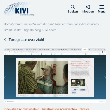
Zoeken
Inloggen
Menu
Home
Communities
Vakafdelingen
Telecommunicatie
Activiteiten
Smart Health, Digitale Zorg & Telecom
Terug naar overzicht
Innovatie / innovatiebeleid
Kunstmatige intelligentie / Robotica