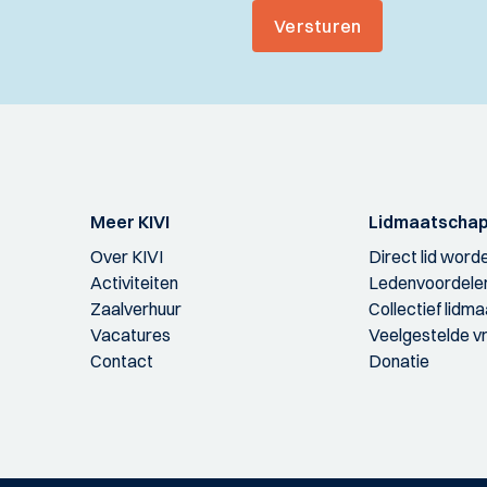
Versturen
Meer KIVI
Lidmaatscha
Over KIVI
Direct lid word
Activiteiten
Ledenvoordele
Zaalverhuur
Collectief lidm
Vacatures
Veelgestelde v
Contact
Donatie