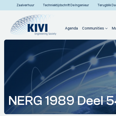
Zaalverhuur
Techniektijdschrift De Ingenieur
Terugblik Da
Agenda
Communities
Ma
NERG 1989 Deel 54