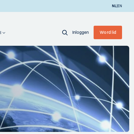
|
NL
EN
Inloggen
Word lid
I