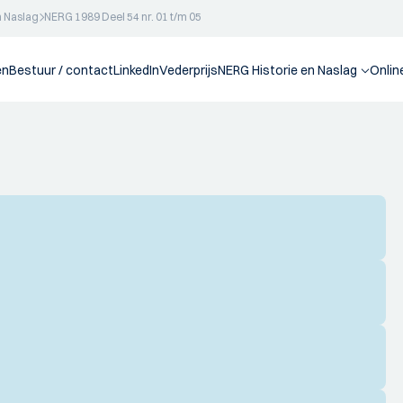
n Naslag
NERG 1989 Deel 54 nr. 01 t/m 05
en
Bestuur / contact
LinkedIn
Vederprijs
NERG Historie en Naslag
Onlin