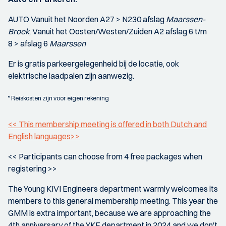
AUTO Vanuit het Noorden A27 > N230 afslag
Maarssen-
Broek
, Vanuit het Oosten/Westen/Zuiden A2 afslag 6 t/m
8 > afslag 6
Maarssen
Er is gratis parkeergelegenheid bij de locatie, ook
elektrische laadpalen zijn aanwezig.
* Reiskosten zijn voor eigen rekening
<< This membership meeting is offered in both Dutch and
English languages>>
<< Participants can choose from 4 free packages when
registering >>
The Young KIVI Engineers department warmly welcomes its
members to this general membership meeting. This year the
GMM is extra important, because we are approaching the
4th anniversary of the YKE department in 2024 and we don't