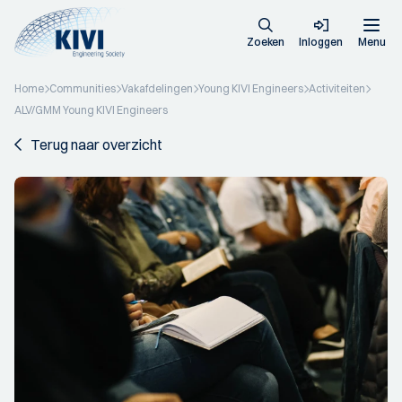
Zoeken
Inloggen
Menu
Home
Communities
Vakafdelingen
Young KIVI Engineers
Activiteiten
ALV/GMM Young KIVI Engineers
Terug naar overzicht