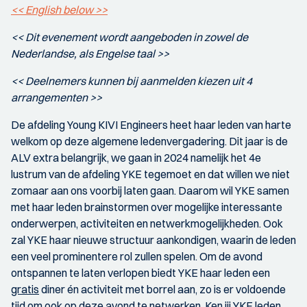
<< English below >>
<< Dit evenement wordt aangeboden in zowel de
Nederlandse, als Engelse taal >>
<< Deelnemers kunnen bij aanmelden kiezen uit 4
arrangementen >>
De afdeling Young KIVI Engineers heet haar leden van harte
welkom op deze algemene ledenvergadering. Dit jaar is de
ALV extra belangrijk, we gaan in 2024 namelijk het 4e
lustrum van de afdeling YKE tegemoet en dat willen we niet
zomaar aan ons voorbij laten gaan. Daarom wil YKE samen
met haar leden brainstormen over mogelijke interessante
onderwerpen, activiteiten en netwerkmogelijkheden. Ook
zal YKE haar nieuwe structuur aankondigen, waarin de leden
een veel prominentere rol zullen spelen. Om de avond
ontspannen te laten verlopen biedt YKE haar leden een
gratis
diner én activiteit met borrel aan, zo is er voldoende
tijd om ook op deze avond te netwerken. Ken jij YKE leden,