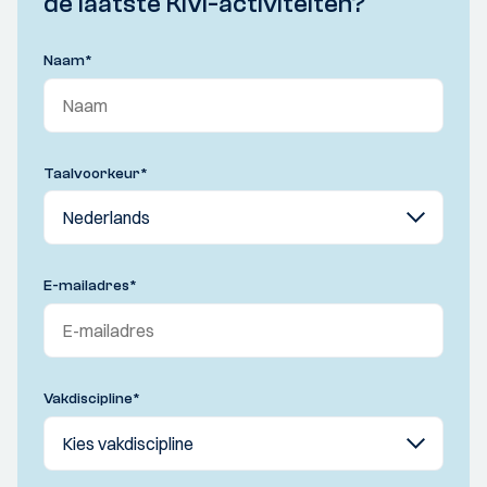
de laatste KIVI-activiteiten?
Naam
*
Taalvoorkeur
*
E-mailadres
*
Vakdiscipline
*