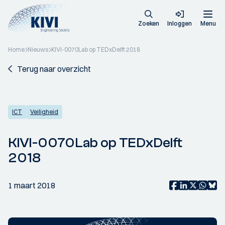
Zoeken
Inloggen
Menu
Home
Nieuws
KIVI-0070Lab op TEDxDelft 2018
Terug naar overzicht
ICT
Veiligheid
KIVI-0070Lab op TEDxDelft
2018
1 maart 2018