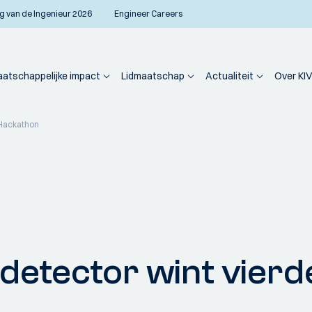
g van de Ingenieur 2026
Engineer Careers
atschappelijke impact
Lidmaatschap
Actualiteit
Over KIV
 Hackathon
detector wint vierd