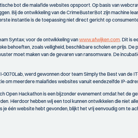
ische bot die malafide websites opspoort. Op basis van webcraw
en. Bij de ontwikkeling van de CrimeBusterBot zijn machine lea
rste instantie is de toepassing niet direct gericht op consument
eam Syntax; voor de ontwikkeling van
www.afwijken.com
. Dit is
ke behoeften, zoals veiligheid, beschikbare scholen en prijs. De p
ewuster moet maken van de gevaren van ransomware. De incubatie
KIVI-0070Lab, werd gewonnen door team Simply the Best van de 
tie om meerdere malafides websites vanuit eendezelfde IP-adres
ch Open Hackathon is een bijzonder evenement omdat het de gel
n. Hierdoor hebben wij een tool kunnen ontwikkelen die niet alle
je één website hebt gevonden, blijkt het vrij eenvoudig om te ach