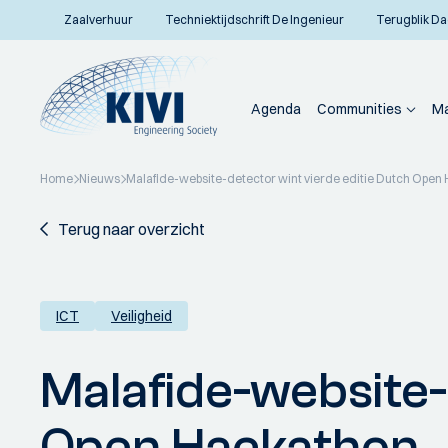
Zaalverhuur
Techniektijdschrift De Ingenieur
Terugblik Da
Agenda
Communities
Ma
Home
Nieuws
Malafide-website-detector wint vierde editie Dutch Open
Terug naar overzicht
ICT
Veiligheid
Malafide-website-
Open Hackathon