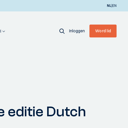
|
NL
EN
Inloggen
Word lid
I
e editie Dutch