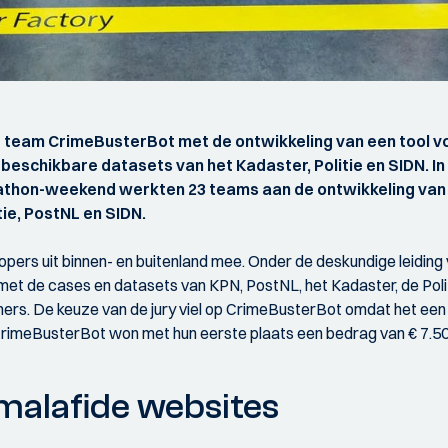
eam CrimeBusterBot met de ontwikkeling van een tool voor
beschikbare datasets van het Kadaster, Politie en SIDN. I
athon-weekend werkten 23 teams aan de ontwikkeling van 
ie, PostNL en SIDN.
rs uit binnen- en buitenland mee. Onder de deskundige leiding v
n met de cases en datasets van KPN, PostNL, het Kadaster, de Poli
ers. De keuze van de jury viel op CrimeBusterBot omdat het ee
rimeBusterBot won met hun eerste plaats een bedrag van € 7.500.
malafide websites