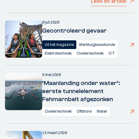
Lees dit artikel
6 juli 2026
Gecontroleerd gevaar
Uit het magazine
Werktuigbouwkunde
Elektrotechniek
Civiele techniek
ICT
5 mei 2026
‘Maanlanding onder water’:
eerste tunnelelement
Fehmarnbelt afgezonken
Civiele techniek
Offshore
Water
13 maart 2026