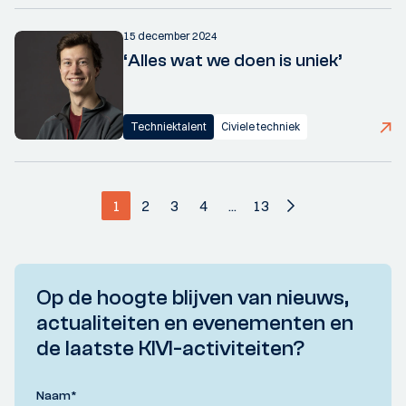
15 december 2024
‘Alles wat we doen is uniek’
Techniektalent
Civiele techniek
1
2
3
4
...
13
Op de hoogte blijven van nieuws,
actualiteiten en evenementen en
de laatste KIVI-activiteiten?
Naam
*