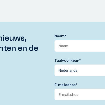
nieuws,
Naam
*
nten en de
Taalvoorkeur
*
E-mailadres
*