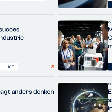
27
 succes
M
ndustrie
C
m
n
ICT
22
aagt anders denken
E
s
i