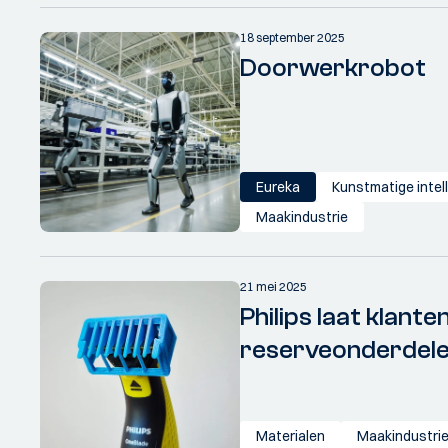
18 september 2025
Doorwerkrobot
Eureka
Kunstmatige intell
Maakindustrie
21 mei 2025
Philips laat klanten
reserveonderdele
Materialen
Maakindustri