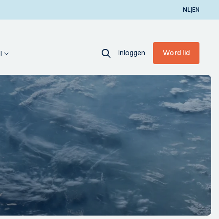
|
NL
EN
Inloggen
Word lid
I