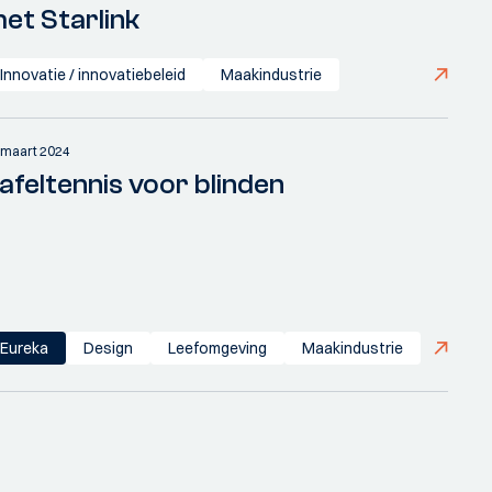
et Starlink
Innovatie / innovatiebeleid
Maakindustrie
 maart 2024
afeltennis voor blinden
Eureka
Design
Leefomgeving
Maakindustrie