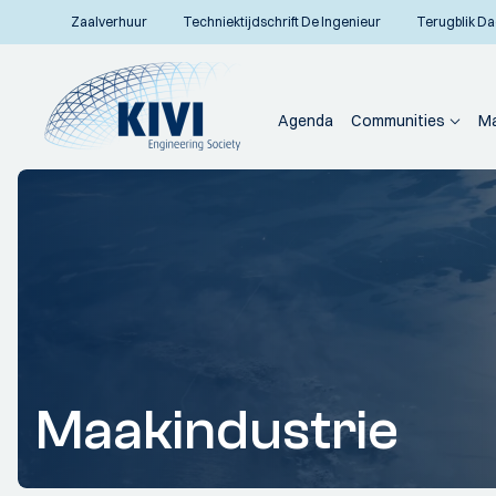
Zaalverhuur
Techniektijdschrift De Ingenieur
Terugblik Da
Agenda
Communities
Ma
Maakindustrie