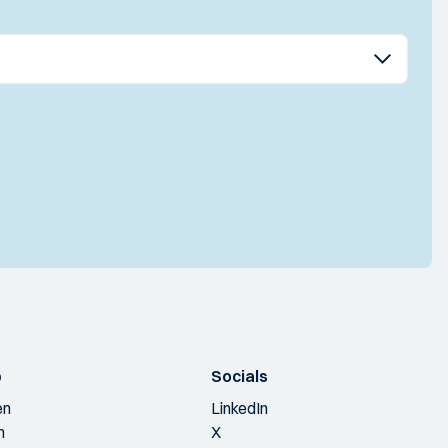
p
Socials
en
LinkedIn
n
X