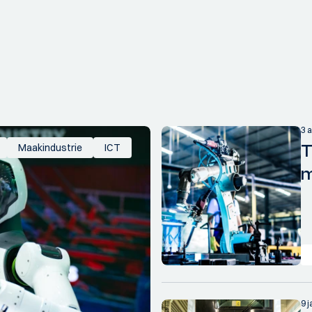
3 a
T
Maakindustrie
ICT
m
9 