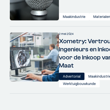
Maakindustrie
Materiale
2 mei 2024
Xometry: Vertro
Ingenieurs en Ink
voor de Inkoop va
Maat
Advertorial
Maakindustri
Werktuigbouwkunde