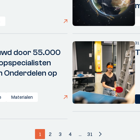
m
n
31
uwd door 55.000
T
oopspecialisten
n Onderdelen op
e
Materialen
1
2
3
4
...
31