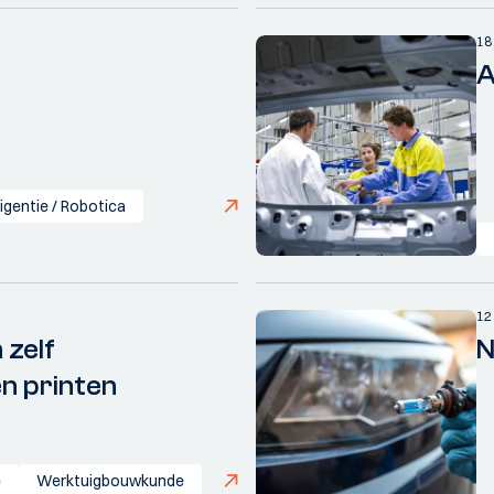
18
A
igentie / Robotica
12
 zelf
N
n printen
e
Werktuigbouwkunde