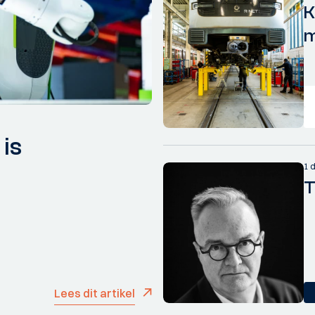
K
m
 is
1 
T
Lees dit artikel