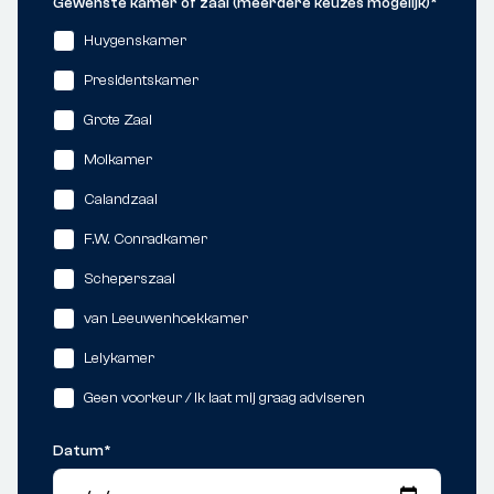
Gewenste kamer of zaal (meerdere keuzes mogelijk)
*
Huygenskamer
Presidentskamer
Grote Zaal
Molkamer
Calandzaal
F.W. Conradkamer
Scheperszaal
van Leeuwenhoekkamer
Lelykamer
Geen voorkeur / Ik laat mij graag adviseren
Datum
*