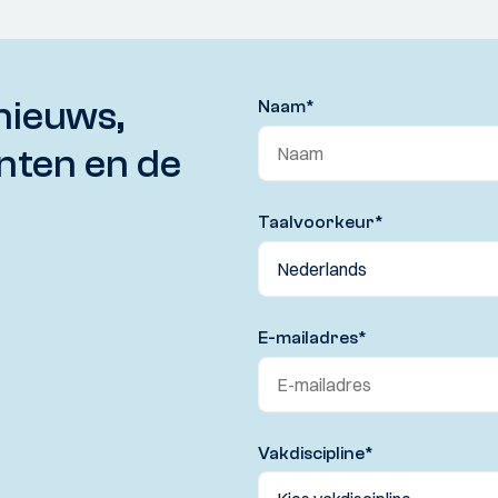
nieuws,
Naam
*
nten en de
Taalvoorkeur
*
E-mailadres
*
Vakdiscipline
*