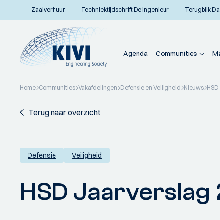
Zaalverhuur
Techniektijdschrift De Ingenieur
Terugblik Da
Agenda
Communities
Ma
Home
Communities
Vakafdelingen
Defensie en Veiligheid
Nieuws
HSD 
Terug naar overzicht
Defensie
Veiligheid
HSD Jaarverslag