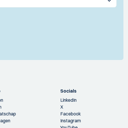
p
Socials
en
LinkedIn
n
X
aatschap
Facebook
ragen
Instagram
YouTube