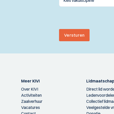
Versturen
Meer KIVI
Lidmaatscha
Over KIVI
Direct lid word
Activiteiten
Ledenvoordele
Zaalverhuur
Collectief lidm
Vacatures
Veelgestelde v
Contact
Donatie