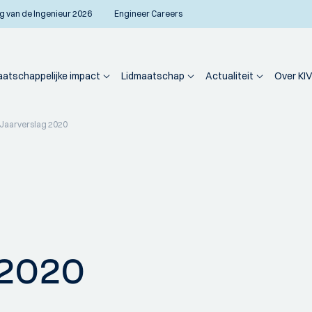
g van de Ingenieur 2026
Engineer Careers
atschappelijke impact
Lidmaatschap
Actualiteit
Over KIV
Jaarverslag 2020
 2020