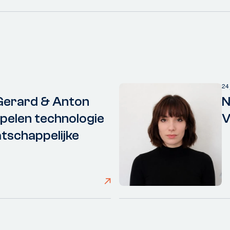
24
Gerard & Anton
N
elen technologie
V
tschappelijke