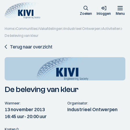
Zoeken
Inloggen
Menu
Home
Communities
Vakafdelingen
Industrieel Ontwerpen
Activiteiten
De beleving van kleur
Terug naar overzicht
De beleving van kleur
Wanneer:
Organisator:
13 november 2013
Industrieel Ontwerpen
16:45 uur
- 20:00 uur
Kosten 0: