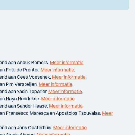
kend aan Anouk Bomers.
Meer informatie
.
n Frits de Prenter.
Meer informatie
.
kend aan Cees Voesenek.
Meer informatie
.
n Pim Versteijlen.
Meer informatie
.
nd aan Yasin Toparler.
Meer informatie
.
an Hayo Hendrikse.
Meer informatie
.
end aan Sander Haase.
Meer informatie
.
aan Fransesco Maresca en Apostolos Tsouvalas.
Meer
nd aan Joris Oosterhuis.
Meer informatie
.
aan Awais Ahmed.
Meer informatie
.