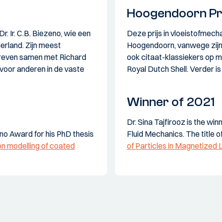
Hoogendoorn Pri
r. Ir. C.B. Biezeno, wie een
Deze prijs in vloeistofmecha
erland. Zijn meest
Hoogendoorn, vanwege zijn 
hreven samen met Richard
ook citaat-klassiekers op mu
 voor anderen in de vaste
Royal Dutch Shell. Verder i
Winner of 2021
Dr. Sina Tajfirooz is the wi
no Award for his PhD thesis
Fluid Mechanics. The title o
on modelling of coated
of Particles in Magnetized 