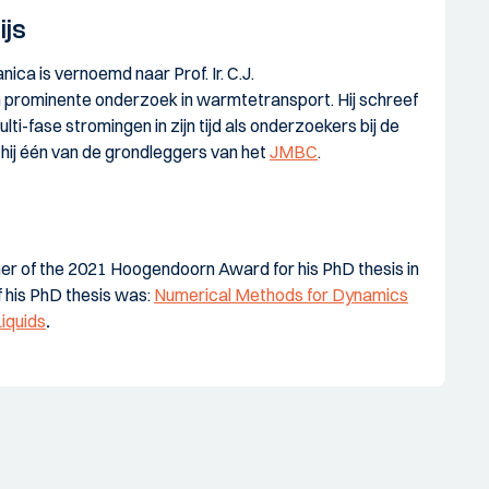
js
nica is vernoemd naar Prof. Ir. C.J.
prominente onderzoek in warmtetransport. Hij schreef
lti-fase stromingen in zijn tijd als onderzoekers bij de
s hij één van de grondleggers van het
JMBC
.
nner of the 2021 Hoogendoorn Award for his PhD thesis in
f his PhD thesis was:
Numerical Methods for Dynamics
Liquids
.