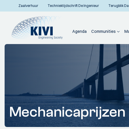
Zaalverhuur
Techniektijdschrift De Ingenieur
Terugblik Da
Agenda
Communities
Ma
Mechanicaprijzen