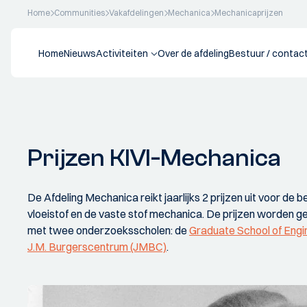
Home
Communities
Vakafdelingen
Mechanica
Mechanicaprijzen
Home
Nieuws
Activiteiten
Over de afdeling
Bestuur / contac
Prijzen KIVI-Mechanica
De Afdeling Mechanica reikt jaarlijks 2 prijzen uit voor de 
vloeistof en de vaste stof mechanica. De prijzen worden 
met twee onderzoeksscholen: de
Graduate School of Eng
J.M. Burgerscentrum (JMBC)
.