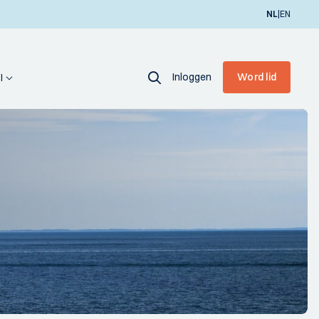
|
NL
EN
Inloggen
Word lid
I