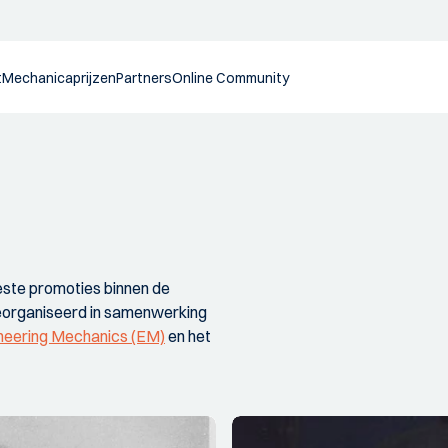
t
Mechanicaprijzen
Partners
Online Community
beste promoties binnen de
georganiseerd in samenwerking
ineering Mechanics (EM)
en het