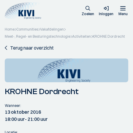
Zoeken
Inloggen
Menu
Home
Communities
Vakafdelingen
Meet-, Regel- en Besturingstechnologie
Activiteiten
KROHNE Dordrecht
Terug naar overzicht
KROHNE Dordrecht
Wanneer:
13 oktober 2016
18:00 uur
- 21:00 uur
Locatie: