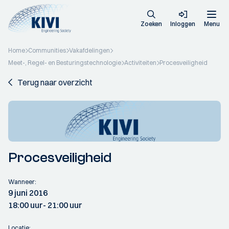
Zoeken
Inloggen
Menu
Home
Communities
Vakafdelingen
Meet-, Regel- en Besturingstechnologie
Activiteiten
Procesveiligheid
Terug naar overzicht
Procesveiligheid
Wanneer:
9 juni 2016
18:00 uur
- 21:00 uur
Locatie: