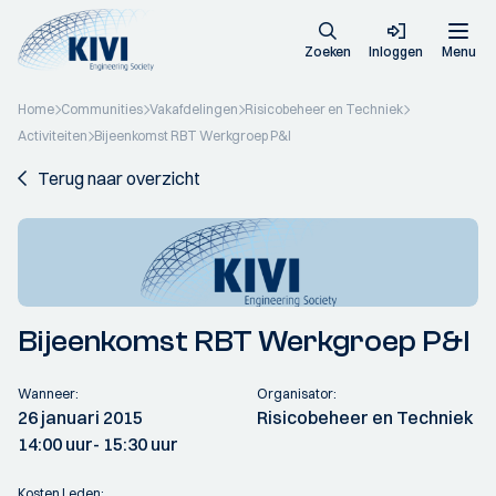
Zoeken
Inloggen
Menu
Home
Communities
Vakafdelingen
Risicobeheer en Techniek
Activiteiten
Bijeenkomst RBT Werkgroep P&I
Terug naar overzicht
Bijeenkomst RBT Werkgroep P&I
Wanneer:
Organisator:
26 januari 2015
Risicobeheer en Techniek
14:00 uur
- 15:30 uur
Kosten Leden: