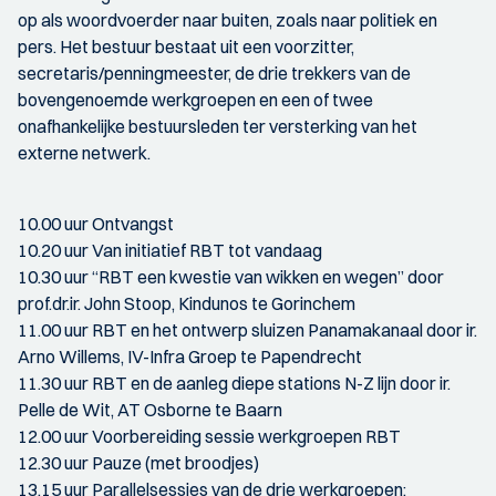
op als woordvoerder naar buiten, zoals naar politiek en
pers. Het bestuur bestaat uit een voorzitter,
secretaris/penningmeester, de drie trekkers van de
bovengenoemde werkgroepen en een of twee
onafhankelijke bestuursleden ter versterking van het
externe netwerk.
10.00 uur Ontvangst
10.20 uur Van initiatief RBT tot vandaag
10.30 uur “RBT een kwestie van wikken en wegen” door
prof.dr.ir. John Stoop, Kindunos te Gorinchem
11.00 uur RBT en het ontwerp sluizen Panamakanaal door ir.
Arno Willems, IV-Infra Groep te Papendrecht
11.30 uur RBT en de aanleg diepe stations N-Z lijn door ir.
Pelle de Wit, AT Osborne te Baarn
12.00 uur Voorbereiding sessie werkgroepen RBT
12.30 uur Pauze (met broodjes)
13.15 uur Parallelsessies van de drie werkgroepen: