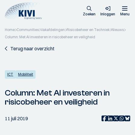
Zoeken
Inloggen
Menu
Home
Communities
Vakafdelingen
Risicobeheer en Techniek
Nieuws
Column: Met AI investeren in risicobeheer en veiligheid
Terug naar overzicht
ICT
Mobiliteit
Column: Met AI investeren in
risicobeheer en veiligheid
11 juli 2019