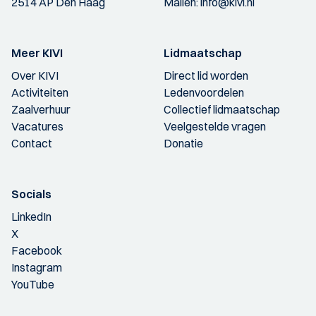
2514 AP Den Haag
Mailen:
info@kivi.nl
Meer KIVI
Lidmaatschap
Over KIVI
Direct lid worden
Activiteiten
Ledenvoordelen
Zaalverhuur
Collectief lidmaatschap
Vacatures
Veelgestelde vragen
Contact
Donatie
Socials
LinkedIn
X
Facebook
Instagram
YouTube