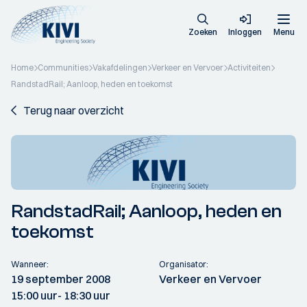
Zoeken
Inloggen
Menu
Home
Communities
Vakafdelingen
Verkeer en Vervoer
Activiteiten
RandstadRail; Aanloop, heden en toekomst
Terug naar overzicht
RandstadRail; Aanloop, heden en
toekomst
Wanneer:
Organisator:
19 september 2008
Verkeer en Vervoer
15:00 uur
- 18:30 uur