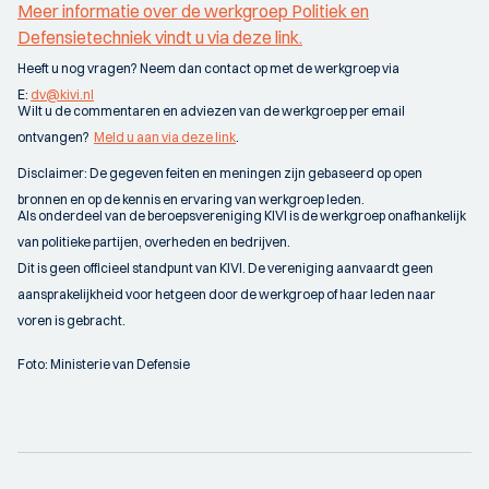
Meer informatie over de werkgroep Politiek en
Defensietechniek vindt u via deze link.
Heeft u nog vragen? Neem dan contact op met de werkgroep via
E:
dv@kivi.nl
Wilt u de commentaren en adviezen van de werkgroep per email
ontvangen?
Meld u aan via deze link
.
Disclaimer: De gegeven feiten en meningen zijn gebaseerd op open
bronnen en op de kennis en ervaring van werkgroep leden.
Als onderdeel van de beroepsvereniging KIVI is de werkgroep onafhankelijk
van politieke partijen, overheden en bedrijven.
Dit is geen officieel standpunt van KIVI. De vereniging aanvaardt geen
aansprakelijkheid voor hetgeen door de werkgroep of haar leden naar
voren is gebracht.
Foto: Ministerie van Defensie