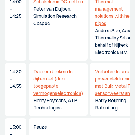
14:00
Schakelen in DC-netten
Thermal
–
Peter van Duijsen,
management
14:25
Simulation Research
solutions with heat
Caspoc
pipes
Andrea Sce, Aavid
Thermalloy Srl on
behalf of Nijkerk
Electronics B.V.
14:30
Daarom breken de
Verbeterde precis
–
dijken niet (door
power elektronica
14.55
toegepaste
met Bulk Metal Foil
vermogenselectronica)
sensorweerstand
Harry Roymans, ATB
Harry Beijering,
Technologies
Batenburg
15:00
Pauze
–