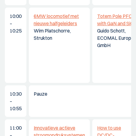
10:00
6MW locomotief met
Totem Pole PFC
–
nieuwe halfgeleiders
with GaN and SiC
10:25
Wim Platschorre,
Guido Schott,
Strukton
ECOMAL Europe
GmbH
10:30
Pauze
–
10:55
11:00
Innovatieve actieve
How to use
–
stroomopdruksystemen
DC/DC-