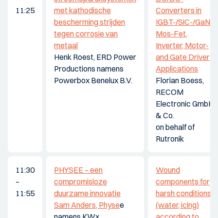
11:25
met kathodische
Converters in
bescherming strijden
IGBT-/SiC-/GaN-
tegen corrosie van
Mos-Fet,
metaal
Inverter, Motor-
Henk Roest, ERD Power
and Gate Driver
Productions namens
Applications
Powerbox Benelux B.V.
Florian Boess,
RECOM
Electronic GmbH
& Co.
on behalf of
Rutronik
11:30
PHYSEE – een
Wound
–
compromisloze
components for
11:55
duurzame innovatie
harsh conditions
Sam Anders, Physe
e
(water, icing)
namens KWx
according to