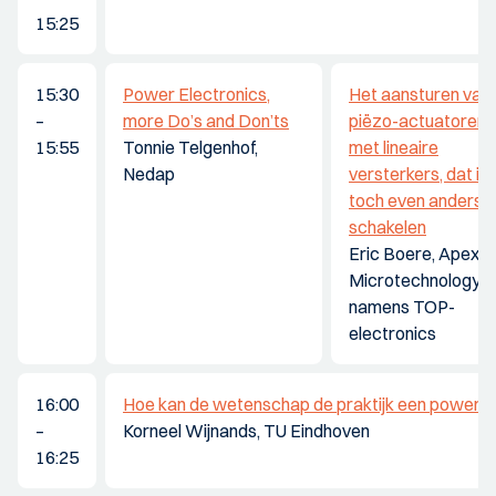
15:25
15:30
Power Electronics,
Het aansturen van
–
more Do’s and Don’ts
piëzo-actuatoren
15:55
Tonnie Telgenhof,
met lineaire
Nedap
versterkers, dat is
toch even anders
schakelen
Eric Boere, Apex
Microtechnology
namens TOP-
electronics
16:00
Hoe kan de wetenschap de praktijk een power 
–
Korneel Wijnands, TU Eindhoven
16:25