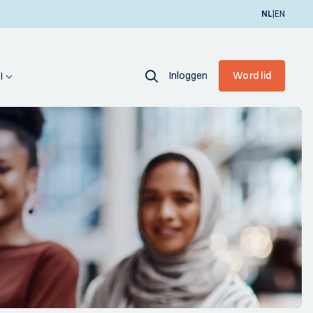
|
NL
EN
Inloggen
Word lid
I