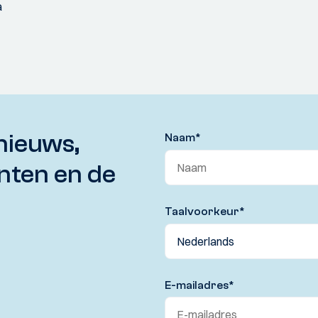
a
nieuws,
Naam
*
nten en de
Taalvoorkeur
*
E-mailadres
*