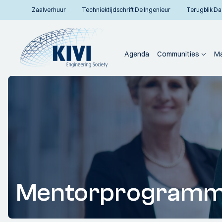
Zaalverhuur
Techniektijdschrift De Ingenieur
Terugblik Da
Agenda
Communities
Ma
Mentorprogram