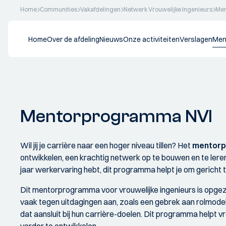
Home
Communities
Vakafdelingen
Netwerk Vrouwelijke Ingenieurs
Me
Home
Over de afdeling
Nieuws
Onze activiteiten
Verslagen
Men
Mentorprogramma NVI
Wil jij je carrière naar een hoger niveau tillen? Het
mentorp
ontwikkelen, een krachtig netwerk op te bouwen en te leren 
jaar werkervaring hebt, dit programma helpt je om gericht 
Dit mentorprogramma voor vrouwelijke ingenieurs is opgeze
vaak tegen uitdagingen aan, zoals een gebrek aan rolmod
dat aansluit bij hun carrière-doelen. Dit programma helpt 