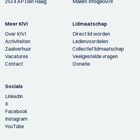
2514 AP Den Haag
Mailen:
info@kivi.nl
Meer KIVI
Lidmaatschap
Over KIVI
Direct lid worden
Activiteiten
Ledenvoordelen
Zaalverhuur
Collectief lidmaatschap
Vacatures
Veelgestelde vragen
Contact
Donatie
Socials
LinkedIn
X
Facebook
Instagram
YouTube