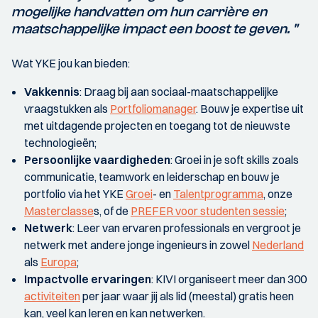
mogelijke handvatten om hun carrière en
maatschappelijke impact een boost te geven. "
Wat YKE jou kan bieden:
Vakkennis
: Draag bij aan sociaal-maatschappelijke
vraagstukken als
Portfoliomanager
. Bouw je expertise uit
met uitdagende projecten en toegang tot de nieuwste
technologieën;
Persoonlijke vaardigheden
: Groei in je soft skills zoals
communicatie, teamwork en leiderschap en bouw je
portfolio via het YKE
Groei
- en
Talentprogramma
, onze
Masterclasse
s, of de
PREFER voor studenten sessie
;
Netwerk
: Leer van ervaren professionals en vergroot je
netwerk met andere jonge ingenieurs in zowel
Nederland
als
Europa
;
Impactvolle ervaringen
: KIVI organiseert meer dan 300
activiteiten
per jaar waar jij als lid (meestal) gratis heen
kan, veel kan leren en kan netwerken.