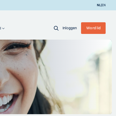
|
NL
EN
Inloggen
Word lid
I