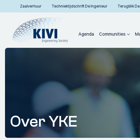
Zaalverhuur
Techniektijdschrift De Ingenieur
Terugblik Da
Agenda
Communities
Ma
Over YKE