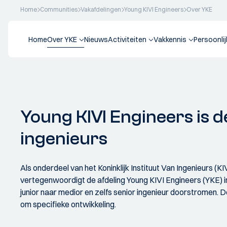
Home
Communities
Vakafdelingen
Young KIVI Engineers
Over YKE
Home
Over YKE
Nieuws
Activiteiten
Vakkennis
Persoonli
Young KIVI Engineers is d
ingenieurs
Als onderdeel van het Koninklijk Instituut Van Ingenieurs (K
vertegenwoordigt de afdeling Young KIVI Engineers (YKE) in
junior naar medior en zelfs senior ingenieur doorstromen. De
om specifieke ontwikkeling.