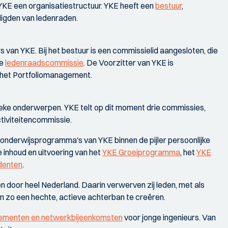
 YKE een organisatiestructuur. YKE heeft een
bestuur
,
igden van ledenraden.
s van YKE. Bij het bestuur is een commissielid aangesloten, die
de
ledenraadscommissie
. De Voorzitter van YKE is
n het Portfoliomanagement.
ieke onderwerpen. YKE telt op dit moment drie commissies,
tiviteitencommissie.
nderwijsprogramma's van YKE binnen de pijler persoonlijke
inhoud en uitvoering van het
YKE Groeiprogramma
, het
YKE
denten
.
oor heel Nederland. Daarin verwerven zij leden, met als
n zo een hechte, actieve achterban te creëren.
ementen en netwerkbijeenkomsten
voor jonge ingenieurs. Van