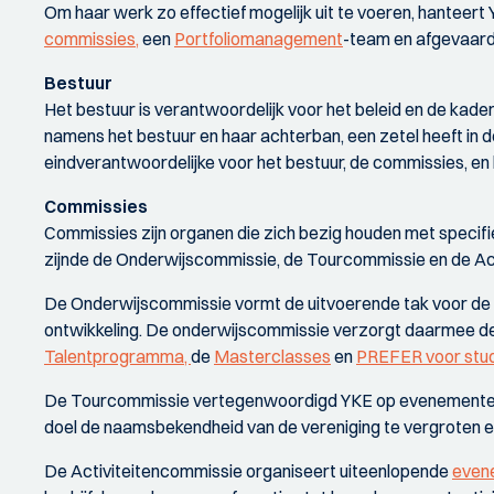
Om haar werk zo effectief mogelijk uit te voeren, hanteert
commissies,
een
Portfoliomanagement
-team en afgevaard
Bestuur
Het bestuur is verantwoordelijk voor het beleid en de kader
namens het bestuur en haar achterban, een zetel heeft in 
eindverantwoordelijke voor het bestuur, de commissies, e
Commissies
Commissies zijn organen die zich bezig houden met specif
zijnde de Onderwijscommissie, de Tourcommissie en de Ac
De Onderwijscommissie vormt de uitvoerende tak voor de o
ontwikkeling. De onderwijscommissie verzorgt daarmee de 
Talentprogramma,
de
Masterclasses
en
PREFER voor stu
De Tourcommissie vertegenwoordigd YKE op evenementen d
doel de naamsbekendheid van de vereniging te vergroten e
De Activiteitencommissie organiseert uiteenlopende
even