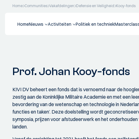
Home
Communities
Vakafdelingen
Defensie en Veiligheid
Kooy-fonds
Home
Nieuws
Activiteiten
Politiek en techniek
Masterclas
Prof. Johan Kooy-fonds
KIVI DV beheert een fonds dat is vernoemd naar de hoogleraar 
zestig aan de Koninklijke Militaire Academie en met een leer
bevordering van de wetenschap en technologie in Nederland
functies en taken’. Deze doelstelling wordt geconcretiseer
symposia, prijzen voor afstudeerwerk en het onderhouden 
landen.