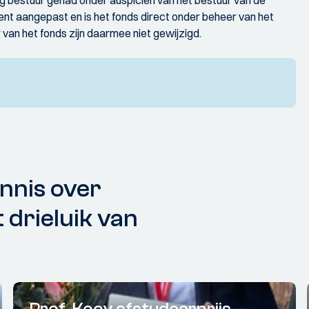
ig bestuur gehad onder auspiciën van het bestuur van de
ement aangepast en is het fonds direct onder beheer van het
 van het fonds zijn daarmee niet gewijzigd.
nnis over
 drieluik van