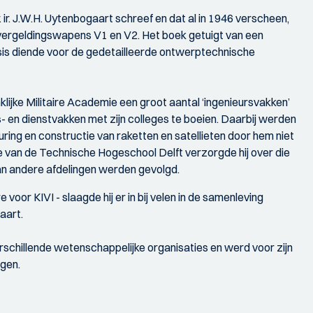
r. ir. J.W.H. Uytenbogaart schreef en dat al in 1946 verscheen,
ergeldingswapens V1 en V2. Het boek getuigt van een
sis diende voor de gedetailleerde ontwerptechnische
inklijke Militaire Academie een groot aantal ‘ingenieursvakken’
- en dienstvakken met zijn colleges te boeien. Daarbij werden
ring en constructie van raketten en satellieten door hem niet
van de Technische Hogeschool Delft verzorgde hij over die
an andere afdelingen werden gevolgd.
voor KIVI - slaagde hij er in bij velen in de samenleving
aart.
erschillende wetenschappelijke organisaties en werd voor zijn
ngen.