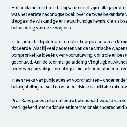
Het boek met die titel, dat hij samen met zijn collega prof. d
was het eerste naoorlogse boek over de twee bekendste v
diepgaande wiskundige en natuurkundige kennis, die als ba
behandeling van deze wapens.
In de jaren dat hij als lector en later hoogleraar aan de Kon
doceerde, wist hij veel cadetten van de technische wapens
oorspronkelijke ideeën over voortstuwing, controle en bestu
geschuwd. Aan de toenmalige afdeling Vliegtuigbouwkunde 
onderwerpen vele jaren colleges die ook door studenten v
In een reeks van publicaties en voordrachten – onder andere 
belangstelling te wekken voor de civiele en militaire ruimtev
Prof. Kooy genoot internationale bekendheid, was lid van v
werk geëerd met nationale en internationale onderscheidi