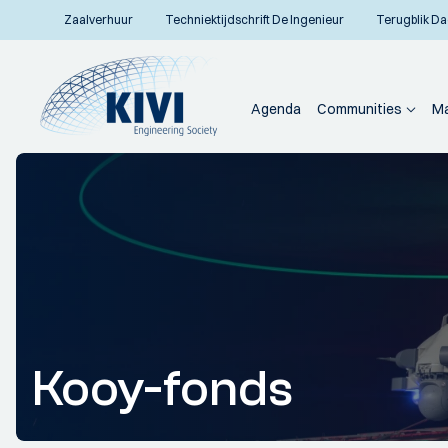
Zaalverhuur
Techniektijdschrift De Ingenieur
Terugblik Da
Agenda
Communities
Ma
Kooy-fonds