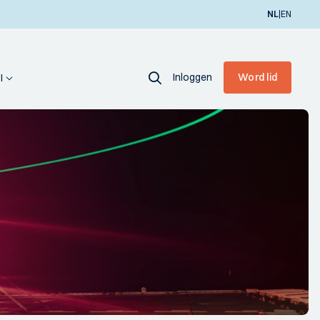
|
NL
EN
Inloggen
Word lid
I